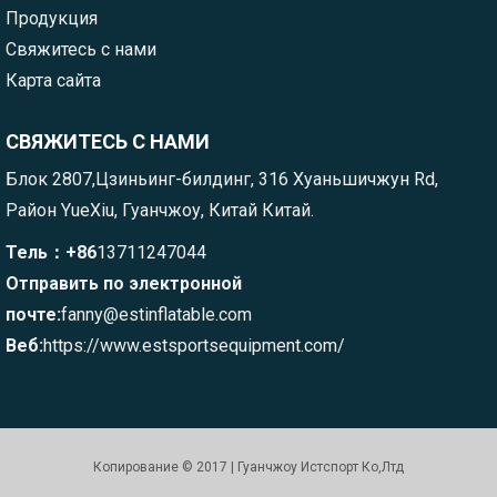
Продукция
Свяжитесь с нами
Карта сайта
СВЯЖИТЕСЬ С НАМИ
Блок 2807,Цзиньинг-билдинг, 316 Хуаньшичжун Rd,
Район YueXiu, Гуанчжоу, Китай Китай.
Тель：+86
13711247044
Отправить по электронной
почте:
fanny@estinflatable.com
Веб:
https://www.estsportsequipment.com/
Копирование © 2017 | Гуанчжоу Истспорт Ко,Лтд