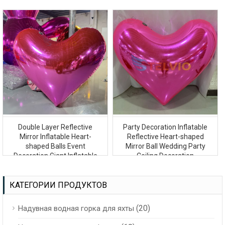
Shiny Mirror Ball
Double Layer Reflective
Party Decoration Inflatable
Mirror Inflatable Heart-
Reflective Heart-shaped
shaped Balls Event
Mirror Ball Wedding Party
Decoration Giant Inflatable
Ceiling Decoration
Mirror Ball
КАТЕГОРИИ ПРОДУКТОВ
(20)
Надувная водная горка для яхты