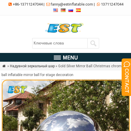
+86-13711247044
|
fanny@estinflatable.com
|
13711247044



»
Надувной зеркальный шар
» Gold Silver Mirror Ball Christmas chrome

ball inflatable mirror ball for stage decoration