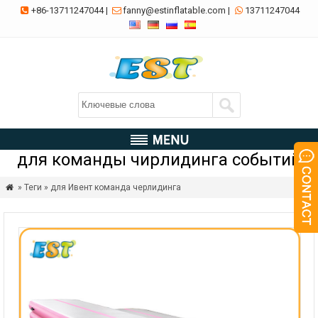
+86-13711247044
|
fanny@estinflatable.com
|
13711247044



для команды чирлидинга событий
» Теги » для Ивент команда черлидинга
