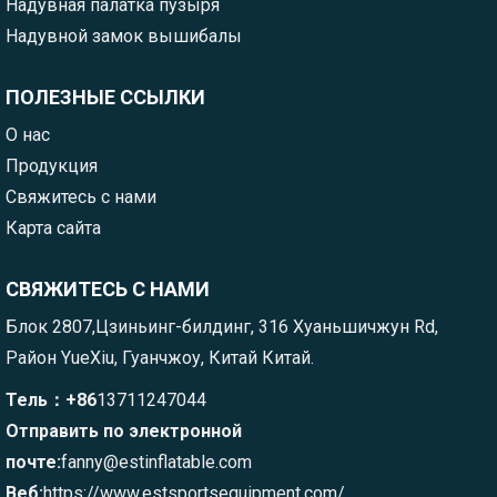
Надувная палатка пузыря
Надувной замок вышибалы
ПОЛЕЗНЫЕ ССЫЛКИ
О нас
Продукция
Свяжитесь с нами
Карта сайта
СВЯЖИТЕСЬ С НАМИ
Блок 2807,Цзиньинг-билдинг, 316 Хуаньшичжун Rd,
Район YueXiu, Гуанчжоу, Китай Китай.
Тель：+86
13711247044
Отправить по электронной
почте:
fanny@estinflatable.com
Веб:
https://www.estsportsequipment.com/