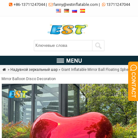
+86-13711247044
|
fanny@estinflatable.com
|
13711247044



»
Надувной зеркальный шар
» Giant Inflatable Mirror Ball Floating Sphere

Mirror Balloon Disco Decoration