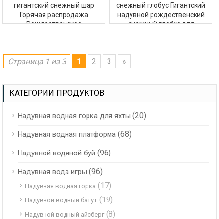
гигантский снежный шар
снежный глобус Гигантский
Горячая распродажа
надувной рождественский
Рождественское
снежный глобус для
украшение Снежный шар
вечеринки или
Шар
мероприятия
Страница 1 из 3
1
2
3
»
КАТЕГОРИИ ПРОДУКТОВ
(20)
Надувная водная горка для яхты
(68)
Надувная водная платформа
(96)
Надувной водяной буй
(96)
Надувная вода игры
(17)
Надувная водная горка
(19)
Надувной водный батут
(8)
Надувной водный айсберг