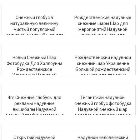
Снежный глобус Для
рекламы
Снежный глобус в
Рождественские надувные
натуральную величину
снежные шары Шар для
Чистый популярный
мероприятий Надувной
надувной снежный шар для
снежок-шоу-шар для
рождественского шоу
магазина
Новый Снежный Шар
Рождественский надувной
Фотобудка Для Хэллоуина
снежный шар Украшение
Рождественское
Большой рождественский
Украшение Надувной
шоу-шар для продажи
Снежный Шар Шар
4m Снежные глобусы для
Гигантский надувной
рекламы Надувные
снежный глобус фотобудка
вышибалы Надувной
Надувной снежный шар
снежный глобус размером с
человеческого размера на
человека
Рождество
Открытый надувной
Надувной человеческий