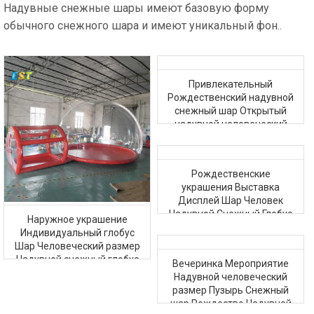
Надувные снежные шары имеют базовую форму
обычного снежного шара и имеют уникальный фон..
Привлекательный
Рождественский надувной
снежный шар Открытый
надувной человеческий
снежный ком
Рождественские
украшения Выставка
Дисплей Шар Человек
Надувной Снежный Глобус
Наружное украшение
для продажи
Индивидуальный глобус
Шар Человеческий размер
Надувной снежный глобус
Вечеринка Мероприятие
на Рождество
Надувной человеческий
размер Пузырь Снежный
шар Рождество Надувной