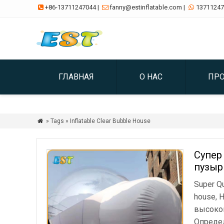
+86-13711247044
|
fanny@estinflatable.com
|
13711247



ГЛАВНАЯ
О НАС
ПР
» Tags » Inflatable Clear Bubble House

Супер
пузыр
Super Qu
house
, 
высокок
Определ