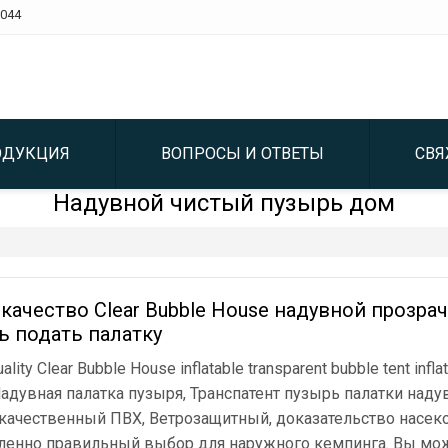
044
ОДУКЦИЯ
ВОПРОСЫ И ОТВЕТЫ
СВЯ
Надувной чистый пузырь дом
 качество Clear Bubble House надувной прозр
ь подать палатку
ality Clear Bubble House inflatable transparent bubble tent infl
Надувная палатка пузыря, Транспатент пузырь палатки над
ачественный ПВХ, Ветрозащитный, доказательство насеко
енно правильный выбор для наружного кемпинга. Вы може