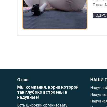
Пляж.
A
ПОДРО
О нас
НАШИ 
Мы компания, корни которой
Надувной
так глубоко встроены в
Надувные
надувные!
Надувная
Есть широкий организовать