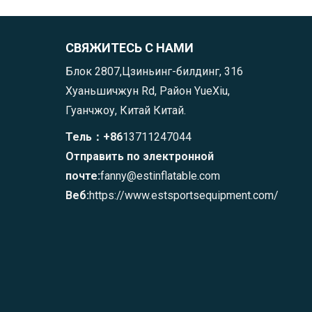
СВЯЖИТЕСЬ С НАМИ
Блок 2807,Цзиньинг-билдинг, 316
Хуаньшичжун Rd, Район YueXiu,
Гуанчжоу, Китай Китай.
Тель：+86
13711247044
Отправить по электронной
почте:
fanny@estinflatable.com
Веб:
https://www.estsportsequipment.com/