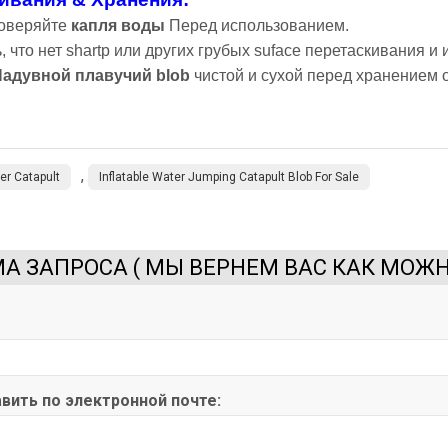
роверяйте
капля воды
Перед использованием.
, что нет shartp или других грубых suface перетаскивания 
Надувной плавучий blob
чистой и сухой перед хранением о
,
r Catapult
Inflatable Water Jumping Catapult Blob For Sale
А ЗАПРОСА ( МЫ ВЕРНЕМ ВАС КАК МОЖН
вить по электронной почте: