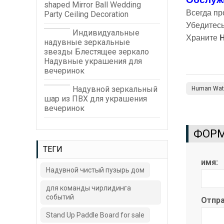
shaped Mirror Ball Wedding
Всегда п
Party Ceiling Decoration
Убедитесь
Индивидуальные
Храните
надувные зеркальные
звезды Блестящее зеркало
Надувные украшения для
вечеринок
Надувной зеркальный
Human Wate
шар из ПВХ для украшения
вечеринок
ФОРМ
ТЕГИ
имя:
Надувной чистый пузырь дом
для команды чирлидинга
событий
Отпра
Stand Up Paddle Board for sale