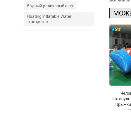
Blob отказов 
Водный роликовый шар
МОЖЕ
Floating Inflatable Water
Trampoline
Чело
катапуль
Прыжки 
д