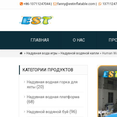
+86-13711247044
|
fanny@estinflatable.com
|
13711247



ГЛАВНАЯ
О НАС
ПР
»
Надувная вода игры
»
Надувной водяной капли
» Human Wat

КАТЕГОРИИ ПРОДУКТОВ
Надувная водная горка для
(20)
яхты
Надувная водная платформа
(68)
(96)
Надувной водяной буй