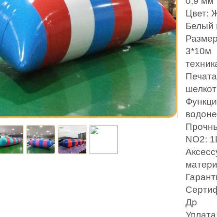
0,9 мм
Цвет: 
Белый 
Размер
3*10м
техник
Печата
шелкот
Функци
водоне
Прочн
NO2: 
Аксесс
матери
Гарант
Сертиф
Др
Уплата