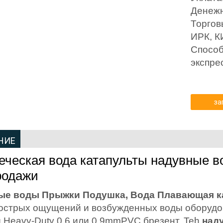
Денежн
Торгов
ИРК, 
Способ
экспре
за
НИЕ
еческая вода катапульты надувные в
родажи
ые воды Прыжки Подушка, Вода Плавающая кап
 острых ощущений и возбужденных воды оборудо
 Heavy-Duty 0.6 или 0.9mmPVC брезент. Teh
над