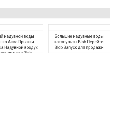
й надувной воды
Большие надувные воды
шка Аква Прыжки
катапульты Blob Перейти
а Надувной воздух
Blob Запуск для продажи
енная вода Blob