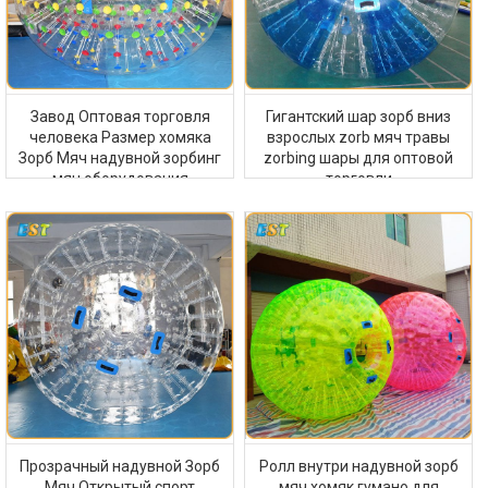
Завод Оптовая торговля
Гигантский шар зорб вниз
человека Размер хомяка
взрослых zorb мяч травы
Зорб Мяч надувной зорбинг
zorbing шары для оптовой
мяч оборудования
торговли
Прозрачный надувной Зорб
Ролл внутри надувной зорб
Мяч Открытый спорт
мяч хомяк гумано для