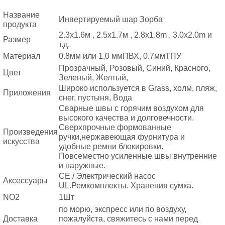
Название
Инвертируемый шар Зорба
продукта
2.3x1.6м , 2.5x1.7м , 2.8x1.8m , 3.0x2.0m и
Размер
т.д.
Материал
0.8мм или 1,0 ммПВХ, 0.7ммТПУ
Прозрачный, Розовый, Синий, Красного,
Цвет
Зеленый, Желтый,
Широко используется в Grass, холм, пляж,
Приложения
снег, пустыня, Вода
Сварные швы с горячим воздухом для
высокого качества и долговечности.
Сверхпрочные формованные
Произведения
ручки,нержавеющая фурнитура и
искусства
удобные ремни блокировки.
Повсеместно усиленные швы внутренние
и наружные.
СЕ / Электрический насос
Аксессуары
UL.
Ремкомплекты. Хранения
сумка.
NO2
1Шт
по морю, экспресс или по воздуху,
Доставка
пожалуйста, свяжитесь с нами перед