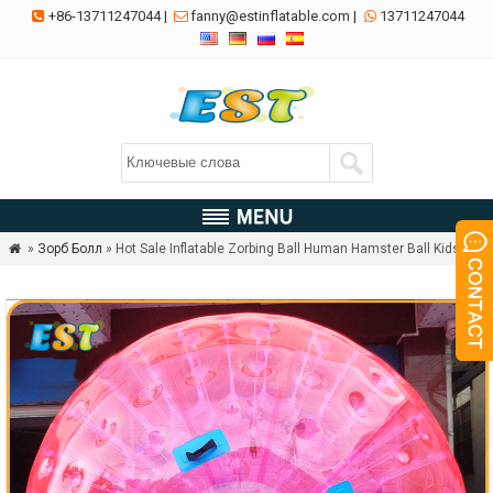
+86-13711247044
|
fanny@estinflatable.com
|
13711247044



»
Зорб Болл
» Hot Sale Inflatable Zorbing Ball Human Hamster Ball Kids
