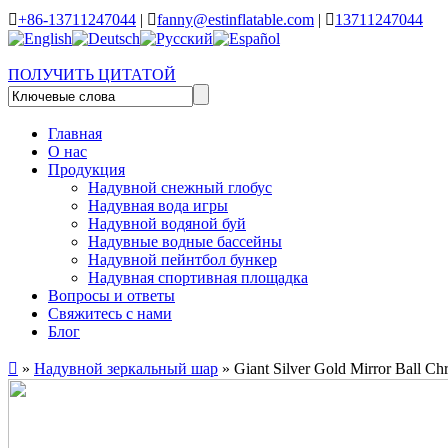

+86-13711247044
|

fanny@estinflatable.com
|

13711247044
ПОЛУЧИТЬ ЦИТАТОЙ
Главная
О нас
Продукция
Надувной снежный глобус
Надувная вода игры
Надувной водяной буй
Надувные водные бассейны
Надувной пейнтбол бункер
Надувная спортивная площадка
Вопросы и ответы
Свяжитесь с нами
Блог

»
Надувной зеркальный шар
» Giant Silver Gold Mirror Ball Chr