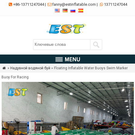
+86-13711247044
|
fanny@estinflatable.com
|
13711247044



»
Надувной водяной буй
» Floating Inflatable Water Buoys Swim Marker

Buoy For Racing