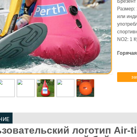
Брезент
Размер:
или инд
употреб
спортив
NO2: 1 К
Горячая
за
НИЕ
зовательский логотип Air-t