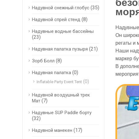
безо
(35)
Надувной снежный глобус
мор
(8)
Надувной спрей стенд
Надувные 
Надувные водные бассейны
Он широко
(23)
регаты и 
(21)
Надувная палатка пузыря
Наши наду
маркер бу
(8)
Зорб Болл
В дополне
(0)
Надувная палатка
мероприя
(0)
Inflatable Party Event Tent
Надувной воздушный трек
(7)
Мат
Надувные SUP Paddle борту
(32)
(17)
Надувной манекен