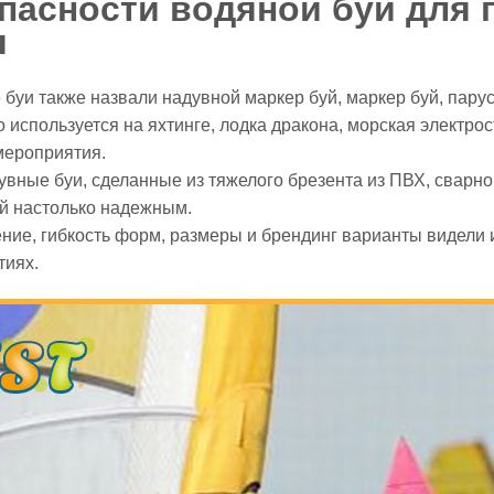
пасности водяной буй для
я
буи также назвали надувной маркер буй, маркер буй, парус
 используется на яхтинге, лодка дракона, морская электро
мероприятия.
вные буи, сделанные из тяжелого брезента из ПВХ, сварн
й настолько надежным.
ние, гибкость форм, размеры и брендинг варианты видели 
тиях.