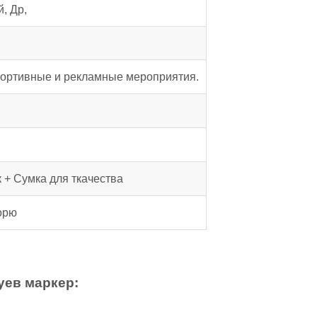
, Др,
портивные и рекламные мероприятия.
 + Сумка для ткачества
орю
уев маркер: