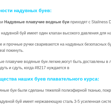
ности надувных буев:
аши
Надувные плавучие водные буи
приходят с Stailness 
 надувной буй имеет один клапан высокого давления для 
е и прочные ручки свариваются на надувных безопасных буя
eal покинуть.
ые плавучие водяные буи легкие,могут быть доставлены в л
дуть и сдуть, когда #8217 нуждается в
ества наших буев плавательного курса:
яные буи были сделаны тяжелой полиэфирной тканью, пок
дувной буй имеет нержавеющую сталь 3-5 усиленная систе