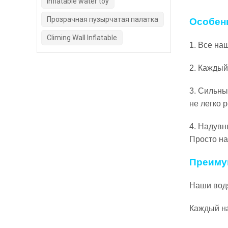
inflatable water toy
Прозрачная пузырчатая палатка
Особен
Climing Wall Inflatable
1. Все н
2. Каждый
3. Сильны
не легко p
4. Надувн
Просто на
Преимущ
Наши вод
Каждый на