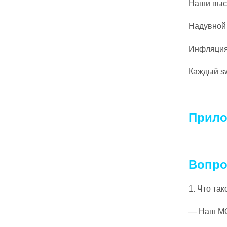
Наши высо
Надувной 
Инфляция
Каждый s
Прило
Вопро
1. Что та
— Наш МОЗ