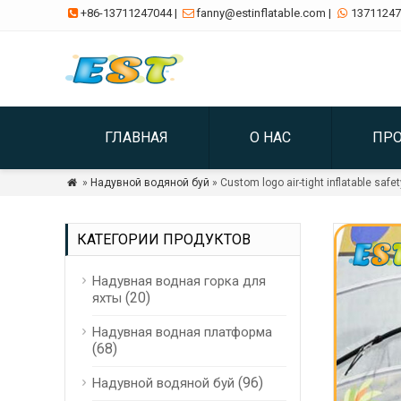
+86-13711247044
|
fanny@estinflatable.com
|
13711247



ГЛАВНАЯ
О НАС
ПР
»
Надувной водяной буй
» Custom logo air-tight inflatable safe

КАТЕГОРИИ ПРОДУКТОВ
Надувная водная горка для
(20)
яхты
Надувная водная платформа
(68)
(96)
Надувной водяной буй