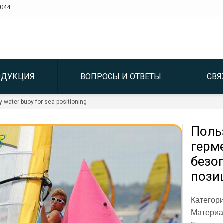
044
ОДУКЦИЯ
ВОПРОСЫ И ОТВЕТЫ
СВЯ
ty water buoy for sea positioning
Поль
герм
безо
пози
Категор
Материа