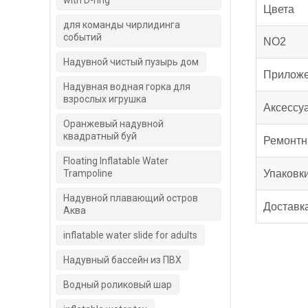
with D-ring
Цвета
для команды чирлидинга
событий
NO2
Надувной чистый пузырь дом
Прилож
Надувная водная горка для
взрослых игрушка
Аксессу
Оранжевый надувной
квадратный буй
Ремонтн
Floating Inflatable Water
Trampoline
Упаковк
Надувной плавающий остров
Доставк
Аква
inflatable water slide for adults
Надувный бассейн из ПВХ
Водный роликовый шар