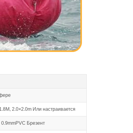
Сфере
×1.8М, 2.0×2.0m Или настраивается
и 0.9mmPVC Брезент