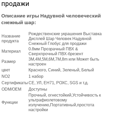
продажи
Описание игры Надувной человеческий
снежный шар:
Рождественские украшения Выставка
Название
Дисплей Шар Человек Надувной
продукта
Снежный Глобус для продажи
0.8мм Прозрачный ПВХ &
Материал
Сверхпрочный ПВХ-брезент
3М,4М,5М,6М,7М,8m или Может быть
Размер
настроен
цвет
Красного, Синий, Зеленый, Белый
NO2
1 набор
Сертификаты
СЕ, УЛ, ЕН71, РОХС, SGS и т.д.
ODM/OEM
Доступны
Прочный, огнестойкий,Устойчивость к
ультрафиолетовому
Функции
излучению,Портативный,простота
настройки