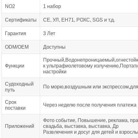
NO2
1 набор
Сертификаты
СЕ, УЛ, ЕН71, РОХС, SGS и т.д.
Гарантия
3 Лет
ODM/OEM
Доступны
Прочный,Водонепроницаемый,огнестойк
Функции
к ультрафиолетовому излучению,Портат
настройки
Судоходный
По морю,воздушным или экспрессом,дл
путь
Срок
Через неделю после получения платежа
поставки
Фото событие, Повышение, реклама, пр
Приложений
свадьба, выставка, выставка, Др
Развлечения и досуг для детей и взрослы