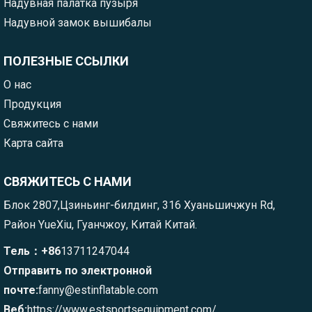
Надувная палатка пузыря
Надувной замок вышибалы
ПОЛЕЗНЫЕ ССЫЛКИ
О нас
Продукция
Свяжитесь с нами
Карта сайта
СВЯЖИТЕСЬ С НАМИ
Блок 2807,Цзиньинг-билдинг, 316 Хуаньшичжун Rd,
Район YueXiu, Гуанчжоу, Китай Китай.
Тель：+86
13711247044
Отправить по электронной
почте:
fanny@estinflatable.com
Веб:
https://www.estsportsequipment.com/