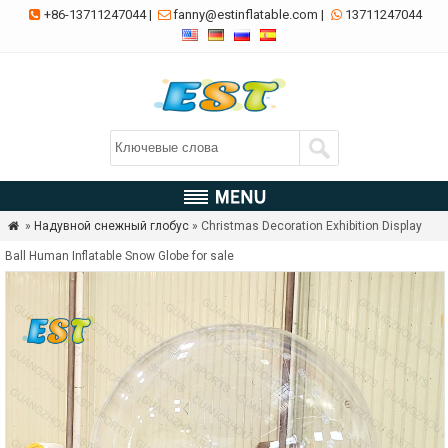
+86-13711247044
|
fanny@estinflatable.com
|
13711247044



»
Надувной снежный глобус
» Christmas Decoration Exhibition Display

Ball Human Inflatable Snow Globe for sale