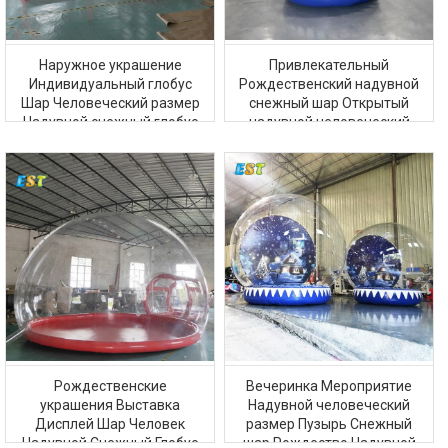
Наружное украшение
Привлекательный
Индивидуальный глобус
Рождественский надувной
Шар Человеческий размер
снежный шар Открытый
Надувной снежный глобус
надувной человеческий
на Рождество
снежный ком
Рождественские
Вечеринка Мероприятие
украшения Выставка
Надувной человеческий
Дисплей Шар Человек
размер Пузырь Снежный
Надувной Снежный Глобус
шар Рождество Надувной