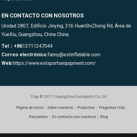
EN CONTACTO CON NOSOTROS
Unidad 2807, Edificio Jinying, 316 HuanShiZhong Rd, Área de
YueXiu, Guangzhou, China China.
Tel：+86
13711247044
Correo electrónico:
fanny@estinflatable.com
Web:
https://www.estsportsequipment.com/
Copy © 2017 | Guangzhou Eastsports Co.,Ltd
Página de inicio
Sobre nosotros
Productos
Preguntas más
frecuentes
En contacto con nosotros
Blog