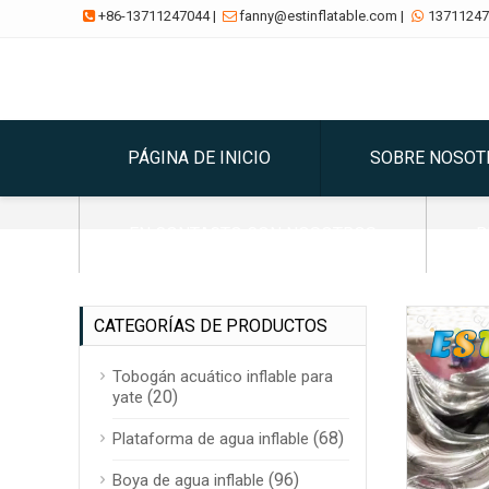
+86-13711247044
|
fanny@estinflatable.com
|
13711247



PÁGINA DE INICIO
SOBRE NOSOT
EN CONTACTO CON NOSOTROS
B
CATEGORÍAS DE PRODUCTOS
Tobogán acuático inflable para
(20)
yate
(68)
Plataforma de agua inflable
(96)
Boya de agua inflable