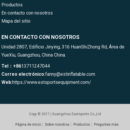
Productos
En contacto con nosotros
Mapa del sitio
EN CONTACTO CON NOSOTROS
Unidad 2807, Edificio Jinying, 316 HuanShiZhong Rd, Área de
YueXiu, Guangzhou, China China.
Tel：+86
13711247044
Correo electrónico:
fanny@estinflatable.com
Web:
https://www.estsportsequipment.com/
Copy © 2017 | Guangzhou Eastsports Co.,Ltd
Página de inicio
Sobre nosotros
Productos
Preguntas más