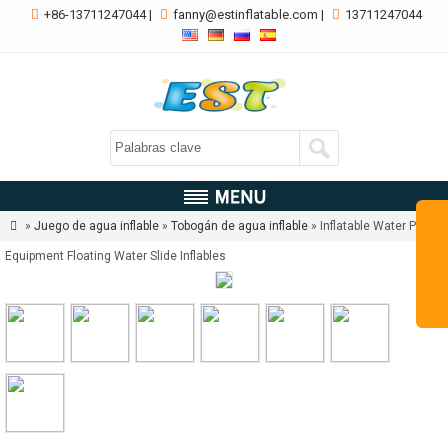

+86-13711247044
|

fanny@estinflatable.com
|

13711247044

»
Juego de agua inflable
»
Tobogán de agua inflable
» Inflatable Water Play
Equipment Floating Water Slide Inflables