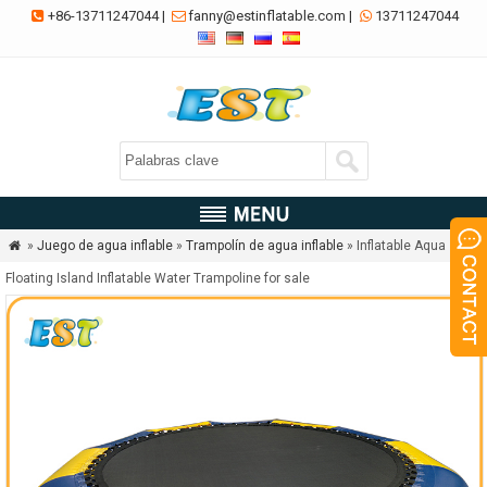
+86-13711247044
|
fanny@estinflatable.com
|
13711247044



»
Juego de agua inflable
»
Trampolín de agua inflable
» Inflatable Aqua

Floating Island Inflatable Water Trampoline for sale