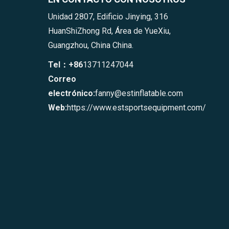
Unidad 2807, Edificio Jinying, 316
HuanShiZhong Rd, Área de YueXiu,
Guangzhou, China China.
Tel：+86
13711247044
Correo
electrónico:
fanny@estinflatable.com
Web:
https://www.estsportsequipment.com/