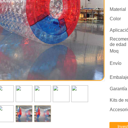
Material
Color
Aplicaci
Recomen
de edad
Moq
Envío
Embalaj
Garantía
Kits de 
Accesori
Inves