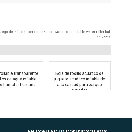
uego de inflables personalizados water roller inflable water roller ball
en venta
rollable transparente
Bola de rodillo acuático de
llos de agua inflable
juguete acuático inflable de
te hámster humano
alta calidad para parque
acuático
EN CONTACTO CON NOSOTROS