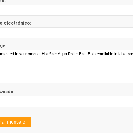
re:
o electrónico:
je:
cación: