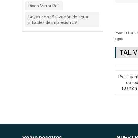
Disco Mirror Ball
Boyas de señalización de agua
inflables de impresión UV
Prev:
TPU/PVC 
agua
TAL 
Pvc gigant
de ro
Fashion
Sobre nosotros
NUESTR