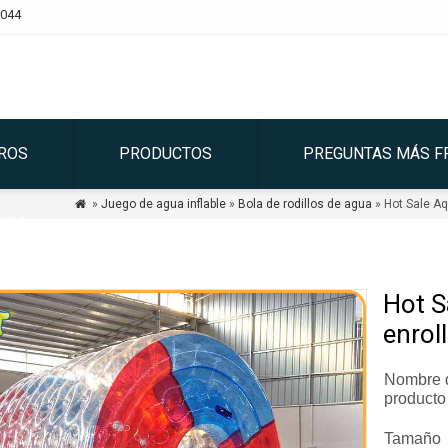
044
ROS
PRODUCTOS
PREGUNTAS MÁS F
»
Juego de agua inflable
»
Bola de rodillos de agua
» Hot Sale Aq

LOG
Hot S
enrol
Nombre 
producto
Tamaño