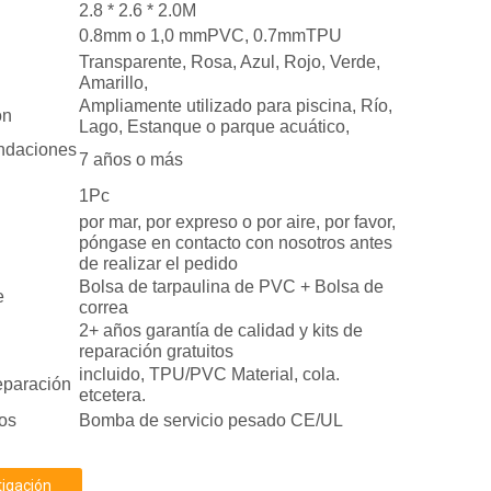
2.8 * 2.6 * 2.0M
0.8mm o 1,0 mmPVC, 0.7mmTPU
Transparente, Rosa, Azul, Rojo, Verde,
Amarillo,
Ampliamente utilizado para piscina, Río,
ón
Lago, Estanque o parque acuático,
daciones
7 años o más
1Pc
por mar, por expreso o por aire, por favor,
póngase en contacto con nosotros antes
de realizar el pedido
Bolsa de tarpaulina de PVC + Bolsa de
e
correa
2+ años garantía de calidad y kits de
reparación gratuitos
incluido, TPU/PVC Material, cola.
reparación
etcetera.
os
Bomba de servicio pesado CE/UL
tigación