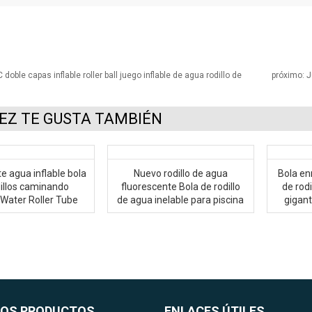
doble capas inflable roller ball juego inflable de agua rodillo de
próximo:
J
VEZ TE GUSTA TAMBIÉN
e agua inflable bola
Nuevo rodillo de agua
Bola en
dillos caminando
fluorescente Bola de rodillo
de rodi
 Water Roller Tube
de agua inelable para piscina
gigan
OS PRODUCTOS
ENLACES ÚTILES