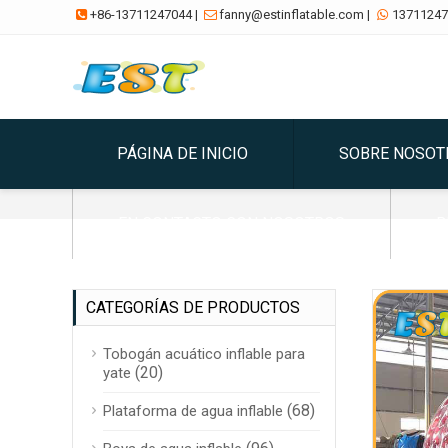
+86-13711247044
|
fanny@estinflatable.com
|
13711247



PÁGINA DE INICIO
SOBRE NOSOT
EN CONTACTO CON NOSOTROS
B
CATEGORÍAS DE PRODUCTOS
Tobogán acuático inflable para
(20)
yate
(68)
Plataforma de agua inflable