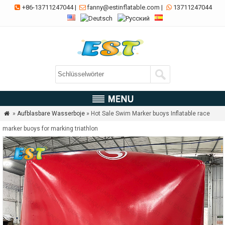
+86-13711247044
|
fanny@estinflatable.com
|
13711247044



»
Aufblasbare Wasserboje
» Hot Sale Swim Marker buoys Inflatable race

marker buoys for marking triathlon