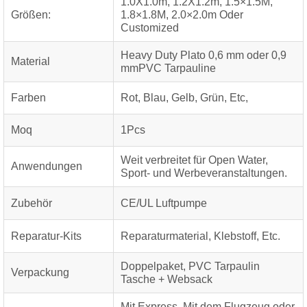
1.0X1.0m, 1.2X1.2m, 1.5×1.5M,
Größen:
1.8×1.8M, 2.0×2.0m Oder
Customized
Heavy Duty Plato 0,6 mm oder 0,9
Material
mmPVC Tarpauline
Farben
Rot, Blau, Gelb, Grün, Etc,
Moq
1Pcs
Weit verbreitet für Open Water,
Anwendungen
Sport- und Werbeveranstaltungen.
Zubehör
CE/UL Luftpumpe
Reparatur-Kits
Reparaturmaterial, Klebstoff, Etc.
Doppelpaket, PVC Tarpaulin
Verpackung
Tasche + Websack
Mit Express, Mit dem Flugzeug oder