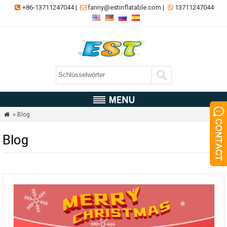
+86-13711247044
|
fanny@estinflatable.com
|
13711247044



» Blog

Blog