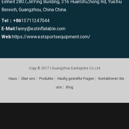
Einheit 2807,JinYing Building, 316 HuanShiZhong Rd, YueXiu
Bereich, Guangzhou, China China.
Tel：+86
13711247044
E-Mail:
fanny@estinflatable.com
Web:
https://www.estsportsequipment.com/
Copy © 2017 | Guangzhou Eastsports Co.,Ltd
Haus
Über uns
Produkte
Häufig gestellte Fragen
Kontaktieren Sie
uns
Blog