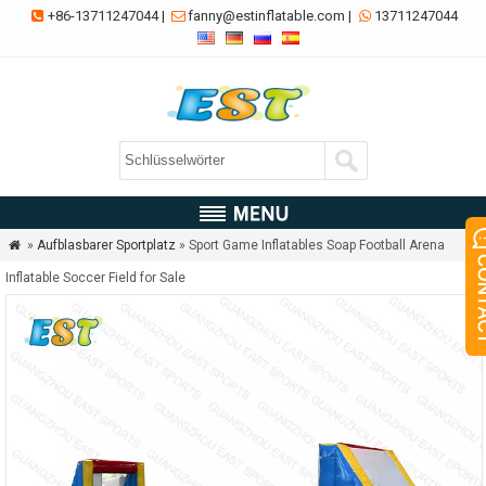
+86-13711247044
|
fanny@estinflatable.com
|
13711247044



»
Aufblasbarer Sportplatz
» Sport Game Inflatables Soap Football Arena

Inflatable Soccer Field for Sale