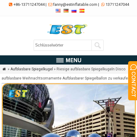
+86-13711247044
|
fanny@estinflatable.com
|
13711247044



»
Aufblasbare Spiegelkugel
» Riesige aufblasbare Spiegelkugeln Disco

aufblasbare Weihnachtsornamente Aufblasbarer Spiegelballon zu verkaufen