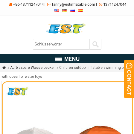
+86-13711247044
|
fanny@estinflatable.com
|
13711247044



»
Aufblasbare Wasserbecken
» Children outdoor inflatable swimming pool

with cover for water toys